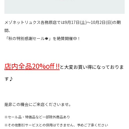
メゾネットリュクス各務原店では9月17日(土)～10月2日(日)の期
間、
「秋の特別感謝セール🍁」を絶賛開催中！
店内全品20%off !!
と大変お買い得になっておりま
す♪
是非この機会にご来店くださいませ。
※セール品・特価品など一部除外商品あり
※その他割引サービスとの併用はできません、予めご了承ください