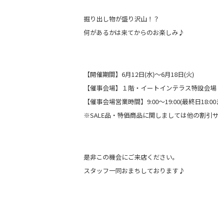
掘り出し物が盛り沢山！？
何があるかは来てからのお楽しみ♪
【開催期間】
6月12日(水)〜6月18日(火)
【催事会場】１階・イートインテラス特設会場
【催事会場営業時間】9:00～19:00(最終日18:00
※SALE品・特価商品に関しましては他の割引
是非この機会にご来店ください。
スタッフ一同おまちしております♪