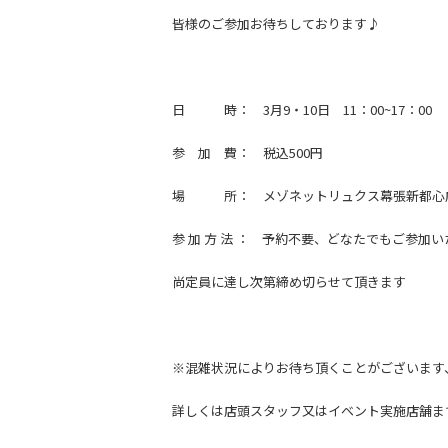
皆様のご参加お待ちしております♪
日 時： 3月9・10日 11：00~17：00
参 加 費： 税込500円
場 所： メゾネットリュクス幕張新都心
参 加 方 法 ： 予約不要、どなたでもご参加
尚定員に達し次第締め切らせて頂きます
※混雑状況によりお待ち頂くことがございます
詳しくは店頭スタッフ又はイベント実施店舗ま