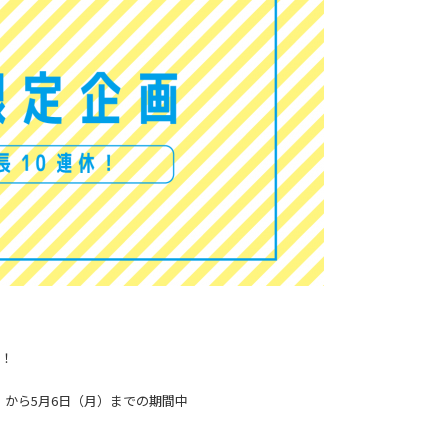
休！
）から5月6日（月）までの期間中