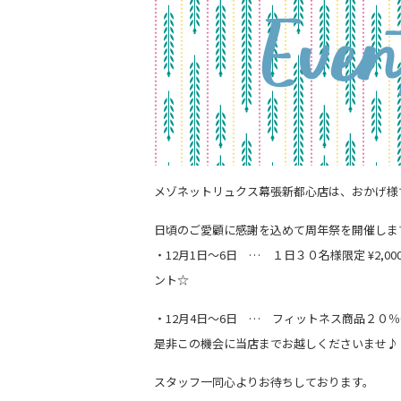
メゾネットリュクス幕張新都心店は、おかげ様
日頃のご愛顧に感謝を込めて周年祭を開催しま
・12月1日～6日 … １日３０名様限定 ¥2
ント☆
・12月4日～6日 … フィットネス商品２０％OF
是非この機会に当店までお越しくださいませ♪
スタッフ一同心よりお待ちしております。